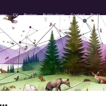
ome
CV
Posters
Publications
Contact
Posts