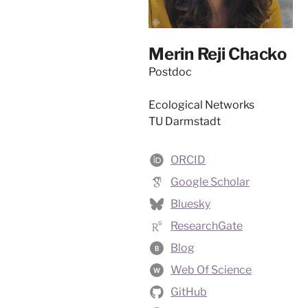
Merin Reji Chacko
Postdoc
Ecological Networks
TU Darmstadt
ORCID
Google Scholar
Bluesky
ResearchGate
Blog
B
Web Of Science
W
GitHub