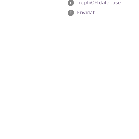
trophiCH database
t
Envidat
E