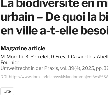
La biodiversité en m
urbain – De quoi la b
en ville a-t-elle beso
Magazine article
M. Moretti, K. Perrelet, D. Frey, J. Casanelles-Abell
Fournier
Umweltrecht in der Praxis, vol. 39(4), 2025, pp. 
DOI: https://www.dora.lib4ri.ch/wsl/islandora/object/wsl%
Cite