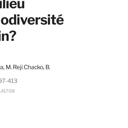
ilieu
iodiversité
in?
a, M. Reji Chacko, B.
397-413
3A41708