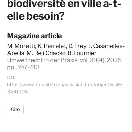
biodiversité en ville a-t-
elle besoin?
Magazine article
M. Moretti, K. Perrelet, D. Frey, J. Casanelles-
Abella, M. Reji Chacko, B. Fournier
Umweltrecht in der Praxis, vol. 39(4), 2025,
pp. 397-413
DOI:
https://www.dora.lib4ri.ch/wsl/islandora/object/wsl%
3A41708
Cite